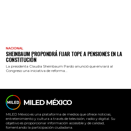
NACIONAL
SHEINBAUM PROPONDRÁ FIJAR TOPE A PENSIONES EN LA
CONSTITUCIÓN
La presidenta Claudia Sheinbaum Pardo anunció que enviará al
Congreso una iniciativa de reforma...
MILED MÉXICO
MILED México es una plataforma de medios que ofrece noticias,
entretenimiento y cultura a través de televisión, radio y digital. Su
objetivo es proporcionar información accesible y de calidad,
fomentando la participación ciudadana.