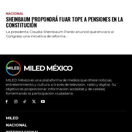
NACIONAL
SHEINBAUM PROPONDRÁ FIJAR TOPE A PENSIONES EN LA
CONSTITUCIÓN
La presidenta Claudia Sheinbaum Pardo anunció que enviará al
Congreso una iniciativa de reforma...
MILED MÉXICO
MILED México es una plataforma de medios que ofrece noticias,
entretenimiento y cultura a través de televisión, radio y digital. Su
objetivo es proporcionar información accesible y de calidad,
fomentando la participación ciudadana.
MILED
NACIONAL
INTERNACIONAL