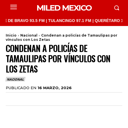
MILED MEXICO
 BRAVO 93.5 FM | TULANCINGO 97.1 FM | QUERÉTARO 103.1 FM | 
Inicio
Nacional
Condenan a policías de Tamaulipas por
vínculos con Los Zetas
CONDENAN A POLICÍAS DE
TAMAULIPAS POR VÍNCULOS CON
LOS ZETAS
NACIONAL
PUBLICADO EN
16 MARZO, 2026