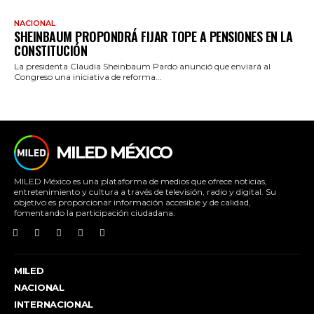
NACIONAL
SHEINBAUM PROPONDRÁ FIJAR TOPE A PENSIONES EN LA
CONSTITUCIÓN
La presidenta Claudia Sheinbaum Pardo anunció que enviará al
Congreso una iniciativa de reforma...
MILED MÉXICO
MILED México es una plataforma de medios que ofrece noticias,
entretenimiento y cultura a través de televisión, radio y digital. Su
objetivo es proporcionar información accesible y de calidad,
fomentando la participación ciudadana.
MILED
NACIONAL
INTERNACIONAL