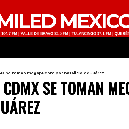
MILED MEXIC
 | VALLE DE BRAVO 93.5 FM | TULANCINGO 97.1 FM | QUERÉTARO 103
DEPORTES
TECNOLOGÍA
ESPECT
X se toman megapuente por natalicio de Juárez
E CDMX SE TOMAN ME
JUÁREZ