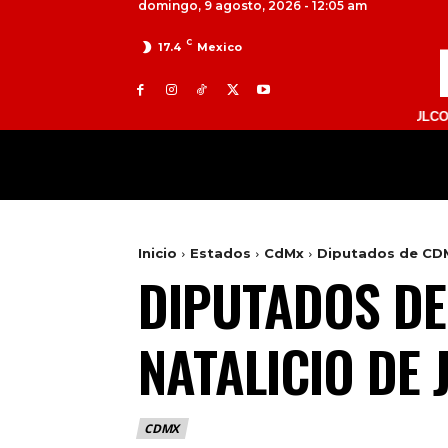
domingo, 9 agosto, 2026 - 12:05 am
C
17.4
Mexico
TOLUCA 98.9 FM | ATLACOMULCO 104.7 FM
MILED
NACIONAL
INTERNACIONAL
Inicio
Estados
CdMx
Diputados de CDM
DIPUTADOS D
NATALICIO DE 
CDMX