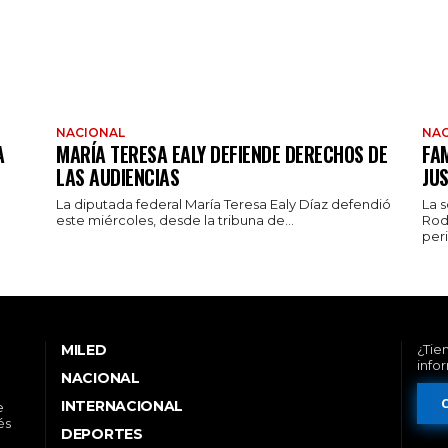
NACIONAL
NAC
A
MARÍA TERESA EALY DEFIENDE DERECHOS DE
FAM
LAS AUDIENCIAS
JUS
La diputada federal María Teresa Ealy Díaz defendió
La 
este miércoles, desde la tribuna de...
Rod
peri
MILED
¿Tie
info
NACIONAL
INTERNACIONAL
e
és
DEPORTES