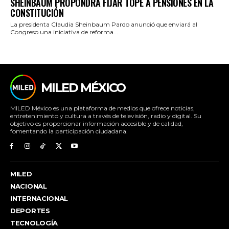
SHEINBAUM PROPONDRÁ FIJAR TOPE A PENSIONES EN LA
CONSTITUCIÓN
La presidenta Claudia Sheinbaum Pardo anunció que enviará al
Congreso una iniciativa de reforma...
MILED MÉXICO
MILED México es una plataforma de medios que ofrece noticias,
entretenimiento y cultura a través de televisión, radio y digital. Su
objetivo es proporcionar información accesible y de calidad,
fomentando la participación ciudadana.
MILED
NACIONAL
INTERNACIONAL
DEPORTES
TECNOLOGÍA