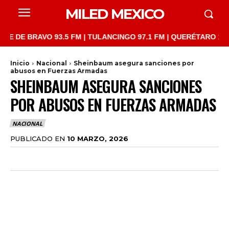
MILED MEXICO
 BRAVO 93.5 FM | TULANCINGO 97.1 FM | QUERÉTARO 103.1 FM |
Inicio
Nacional
Sheinbaum asegura sanciones por
abusos en Fuerzas Armadas
SHEINBAUM ASEGURA SANCIONES
POR ABUSOS EN FUERZAS ARMADAS
NACIONAL
PUBLICADO EN
10 MARZO, 2026