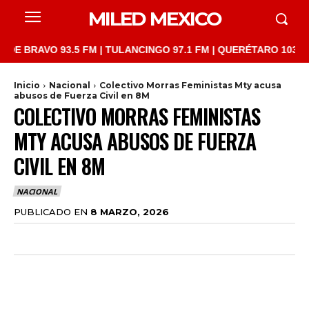
MILED MEXICO
VO 93.5 FM | TULANCINGO 97.1 FM | QUERÉTARO 103.1 FM | SAN
Inicio
Nacional
Colectivo Morras Feministas Mty acusa
abusos de Fuerza Civil en 8M
COLECTIVO MORRAS FEMINISTAS
MTY ACUSA ABUSOS DE FUERZA
CIVIL EN 8M
NACIONAL
PUBLICADO EN
8 MARZO, 2026