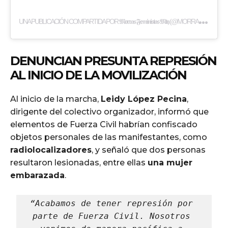
U
NA PUBLICACIÓN COMPARTIDA POR 𝕸𝖔𝖗𝖗𝖆𝖘 𝕱𝖊𝖒𝖎𝖓𝖎𝖘𝖙𝖆𝖘 𝕸𝖙𝖞 (@MORRAS_FEMINISTASMTY)
DENUNCIAN PRESUNTA REPRESIÓN
AL INICIO DE LA MOVILIZACIÓN
Al inicio de la marcha,
Leidy López Pecina
,
dirigente del colectivo organizador, informó que
elementos de Fuerza Civil habrían confiscado
objetos personales de las manifestantes, como
radiolocalizadores
, y señaló que dos personas
resultaron lesionadas, entre ellas
una mujer
embarazada
.
“Acabamos de tener represión por 
parte de Fuerza Civil. Nosotros 