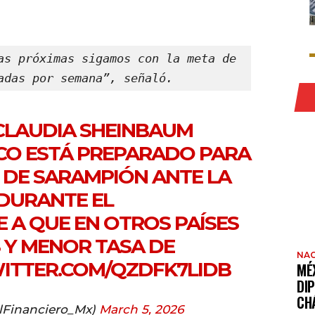
as próximas sigamos con la meta de 
adas por semana”, señaló.
 CLAUDIA SHEINBAUM
CO ESTÁ PREPARADO PARA
 DE SARAMPIÓN ANTE LA
 DURANTE EL
SE A QUE EN OTROS PAÍSES
 Y MENOR TASA DE
NAC
WITTER.COM/QZDFK7LIDB
MÉ
DI
CH
lFinanciero_Mx)
March 5, 2026