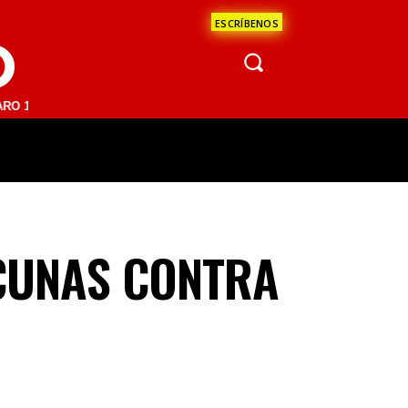
ESCRÍBENOS
O
 FM | SAN JUAN DEL RÍO 93.1 FM | GUADALAJARA 1510 AM | LA PAZ 9
ÁCULOS
CIENCIA
ESTADOS
OPINI
ACUNAS CONTRA