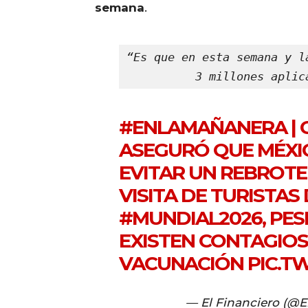
semana
.
“Es que en esta semana y l
3 millones aplic
#ENLAMAÑANERA
|
ASEGURÓ QUE MÉXI
EVITAR UN REBROTE
VISITA DE TURISTAS
#MUNDIAL2026
, PE
EXISTEN CONTAGIOS
VACUNACIÓN
PIC.T
— El Financiero (@E