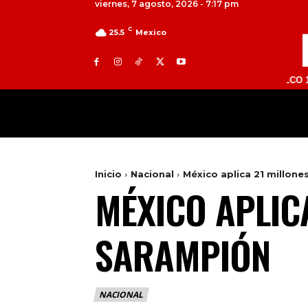
viernes, 7 agosto, 2026 - 7:17 pm
C
25.5
Mexico
TOLUCA 98.9 FM | ATLACOMULCO 104.7 FM 
MILED
NACIONAL
INTERNACIONAL
Inicio
Nacional
México aplica 21 millon
MÉXICO APLIC
SARAMPIÓN
NACIONAL