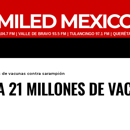
MILED MEXIC
| VALLE DE BRAVO 93.5 FM | TULANCINGO 97.1 FM | QUERÉTARO 103.1
DEPORTES
TECNOLOGÍA
ESPECT
es de vacunas contra sarampión
A 21 MILLONES DE V