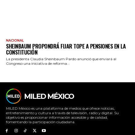
NACIONAL
SHEINBAUM PROPONDRÁ FIJAR TOPE A PENSIONES EN LA
CONSTITUCIÓN
La presidenta Claudia Sheinbaum Pardo anunció que enviará al
Congreso una iniciativa de reforma...
MILED MÉXICO
MILED México es una plataforma de medios que ofrece noticias,
entretenimiento y cultura a través de televisión, radio y digital. Su
objetivo es proporcionar información accesible y de calidad,
fomentando la participación ciudadana.