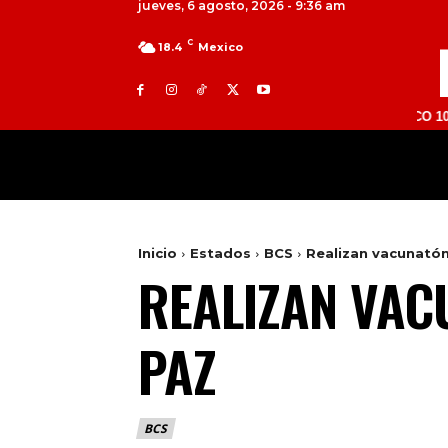
jueves, 6 agosto, 2026 - 9:36 am
C
18.4
Mexico
TOLUCA 98.9 FM | ATLACOMULCO 104.7 FM | 
MILED
NACIONAL
INTERNACIONAL
Inicio
Estados
BCS
Realizan vacunatón
REALIZAN VAC
PAZ
BCS