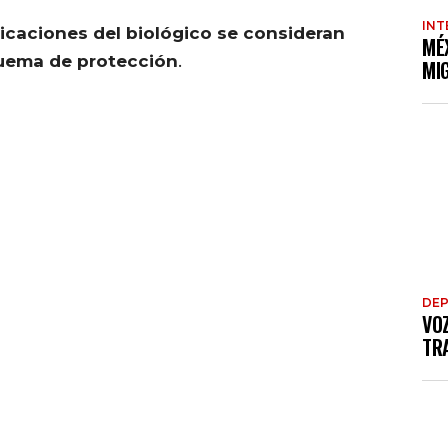
INT
icaciones del biológico se consideran
MÉ
quema de protección
.
MI
DE
VO
TRA