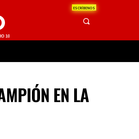
ESCRÍBENOS
O
M | SAN JUAN DEL RÍO 93.1 FM | GUADALAJARA 1510 AM | LA PAZ 95.
ÁCULOS
CIENCIA
ESTADOS
OPINI
AMPIÓN EN LA