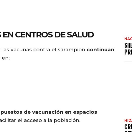
 EN CENTROS DE SALUD
NAC
SH
e las vacunas contra el sarampión
continúan
PR
e
en:
e
puestos de vacunación en espacios
cilitar el acceso a la población.
HI
CR