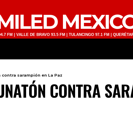
MILED MEXIC
VALLE DE BRAVO 93.5 FM | TULANCINGO 97.1 FM | QUERÉTARO 103.1 F
DEPORTES
TECNOLOGÍA
ESPECT
 contra sarampión en La Paz
UNATÓN CONTRA SAR