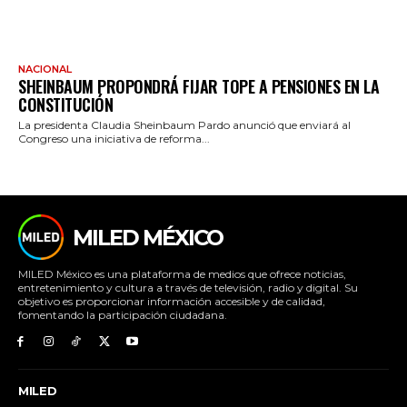
NACIONAL
SHEINBAUM PROPONDRÁ FIJAR TOPE A PENSIONES EN LA
CONSTITUCIÓN
La presidenta Claudia Sheinbaum Pardo anunció que enviará al
Congreso una iniciativa de reforma...
MILED MÉXICO
MILED México es una plataforma de medios que ofrece noticias,
entretenimiento y cultura a través de televisión, radio y digital. Su
objetivo es proporcionar información accesible y de calidad,
fomentando la participación ciudadana.
MILED