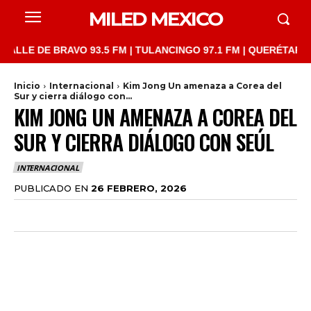
MILED MEXICO
E DE BRAVO 93.5 FM | TULANCINGO 97.1 FM | QUERÉTARO 103.1 
Inicio
Internacional
Kim Jong Un amenaza a Corea del
Sur y cierra diálogo con...
KIM JONG UN AMENAZA A COREA DEL
SUR Y CIERRA DIÁLOGO CON SEÚL
INTERNACIONAL
PUBLICADO EN
26 FEBRERO, 2026