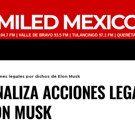
MILED MEXIC
| VALLE DE BRAVO 93.5 FM | TULANCINGO 97.1 FM | QUERÉTARO 103.1
DEPORTES
TECNOLOGÍA
ESPECT
nes legales por dichos de Elon Musk
ALIZA ACCIONES LEG
ON MUSK