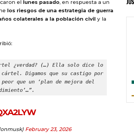
JUS
icaron el
lunes pasado
, en respuesta a un
one
los riesgos de una estrategia de guerra
ños colaterales a la población civil
y la
ibió:
rtel ¿verdad? (…) Ella solo dice lo 
 cártel. Digamos que su castigo por 
 peor que un ‘plan de mejora del 
dimiento’…”.
EQXA2LYW
elonmusk)
February 23, 2026