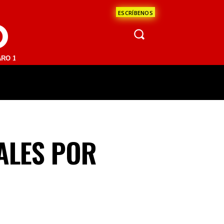
ESCRÍBENOS
O
 FM | SAN JUAN DEL RÍO 93.1 FM | GUADALAJARA 1510 AM | LA PAZ 9
ÁCULOS
CIENCIA
ESTADOS
OPINI
ALES POR