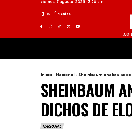
viernes, 7 agosto, 2026 - 3:20 am
C
16.1
Mexico
TOLUCA 98.9 FM | ATLACOMULCO 104.7 FM 
MILED
NACIONAL
INTERNACIONAL
Inicio
Nacional
Sheinbaum analiza accio
SHEINBAUM AN
DICHOS DE EL
NACIONAL