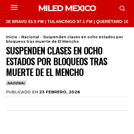
MILED MEXICO
AVO 93.5 FM | TULANCINGO 97.1 FM | QUERÉTARO 103.1 FM | SA
Inicio
Nacional
Suspenden clases en ocho estados por
bloqueos tras muerte de El Mencho
SUSPENDEN CLASES EN OCHO
ESTADOS POR BLOQUEOS TRAS
MUERTE DE EL MENCHO
NACIONAL
PUBLICADO EN
23 FEBRERO, 2026