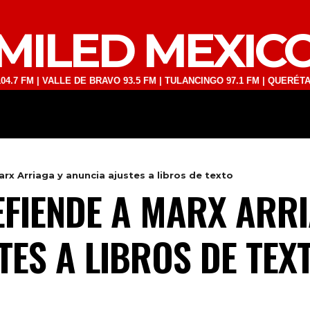
MILED MEXIC
| VALLE DE BRAVO 93.5 FM | TULANCINGO 97.1 FM | QUERÉTARO 103.1
DEPORTES
TECNOLOGÍA
ESPECT
x Arriaga y anuncia ajustes a libros de texto
FIENDE A MARX ARRI
TES A LIBROS DE TEX