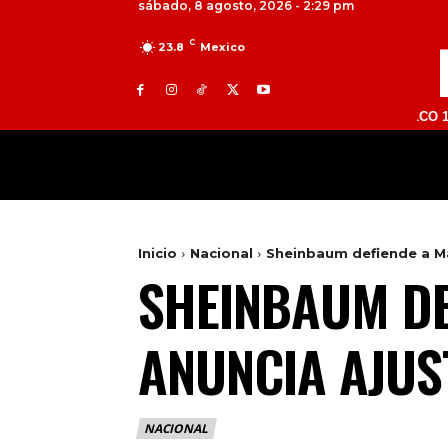
sábado, 8 agosto, 2026 - 2:29 pm
C
23.8
Mexico
TOLUCA 98.9 FM | ATLACOMULCO 104.7 FM 
MILED
NACIONAL
INTERNACIONAL
Inicio
Nacional
Sheinbaum defiende a Mar
SHEINBAUM DE
ANUNCIA AJUS
NACIONAL