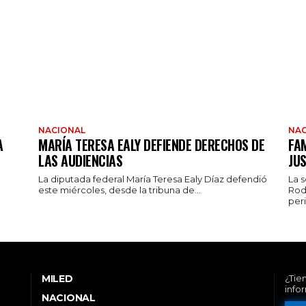
NACIONAL
NAC
A
MARÍA TERESA EALY DEFIENDE DERECHOS DE
FAM
LAS AUDIENCIAS
JUS
La diputada federal María Teresa Ealy Díaz defendió
La 
este miércoles, desde la tribuna de...
Rod
peri
MILED
¿Tie
info
NACIONAL