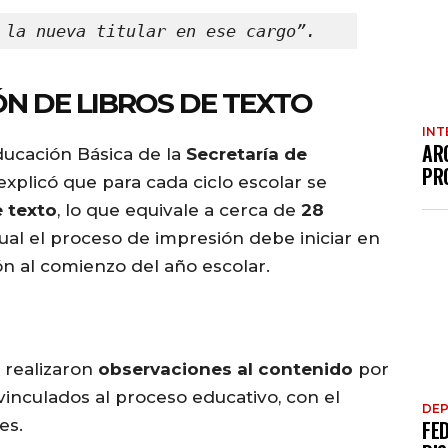
 la nueva titular en ese cargo”.
ÓN DE LIBROS DE TEXTO
INT
AR
ducación Básica de la
Secretaría de
PR
 explicó que para cada ciclo escolar se
e texto
, lo que equivale a cerca de
28
cual el proceso de impresión debe iniciar en
ón al comienzo del año escolar.
 realizaron
observaciones al contenido
por
vinculados al proceso educativo, con el
DE
es.
FE