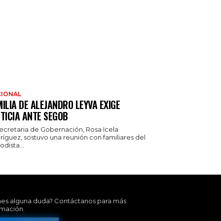
IONAL
ILIA DE ALEJANDRO LEYVA EXIGE
TICIA ANTE SEGOB
secretaria de Gobernación, Rosa Icela
ríguez, sostuvo una reunión con familiares del
odista...
nes alguna duda? Contáctanos para más
rmación.