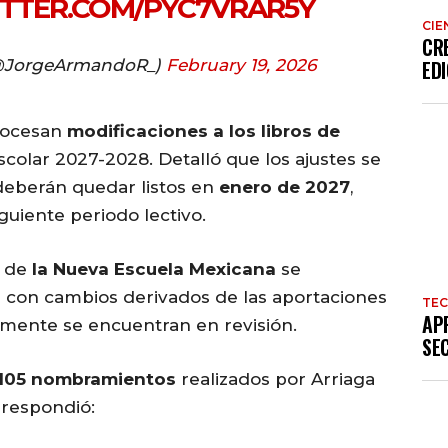
ITTER.COM/PYC7VRAR5Y
CIE
CR
@JorgeArmandoR_)
February 19, 2026
EDI
procesan
modificaciones a los libros de
escolar 2027-2028. Detalló que los ajustes se
 deberán quedar listos en
enero de 2027
,
guiente periodo lectivo.
o de
la Nueva Escuela Mexicana
se
 con cambios derivados de las aportaciones
TE
AP
mente se encuentran en revisión.
SE
105 nombramientos
realizados por Arriaga
a respondió: