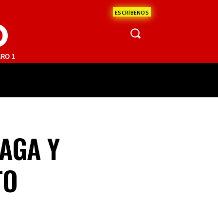
ESCRÍBENOS
O
 FM | SAN JUAN DEL RÍO 93.1 FM | GUADALAJARA 1510 AM | LA PAZ 9
ÁCULOS
CIENCIA
ESTADOS
OPINI
AGA Y
TO