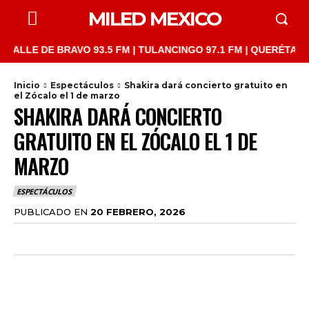
MILED MEXICO
LLE DE BRAVO 93.5 FM | TULANCINGO 97.1 FM | QUERÉTARO 103.1
Inicio
Espectáculos
Shakira dará concierto gratuito en
el Zócalo el 1 de marzo
SHAKIRA DARÁ CONCIERTO
GRATUITO EN EL ZÓCALO EL 1 DE
MARZO
ESPECTÁCULOS
PUBLICADO EN
20 FEBRERO, 2026