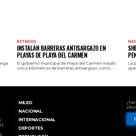
ESTADOS
NAC
INSTALAN BARRERAS ANTISARGAZO EN
SH
PLAYAS DE PLAYA DEL CARMEN
PE
rega
El gobierno municipal de Playa del Carmen instaló
La 
cinco kilómetros de barreras antisargazo como...
que 
MILED
¿Tie
info
NACIONAL
INTERNACIONAL
e
és
DEPORTES
d,