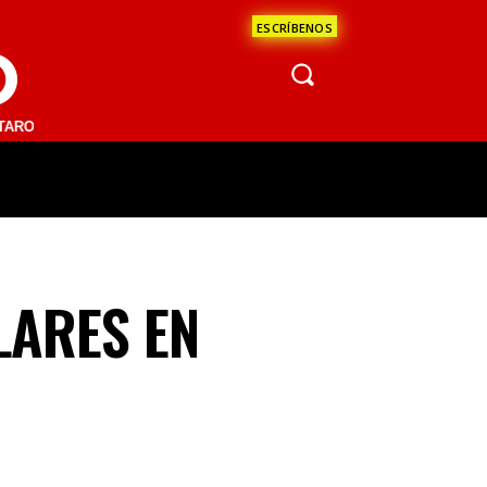
ESCRÍBENOS
O
.1 FM | SAN JUAN DEL RÍO 93.1 FM | GUADALAJARA 1510 AM | LA PAZ
ÁCULOS
CIENCIA
ESTADOS
OPINI
LARES EN