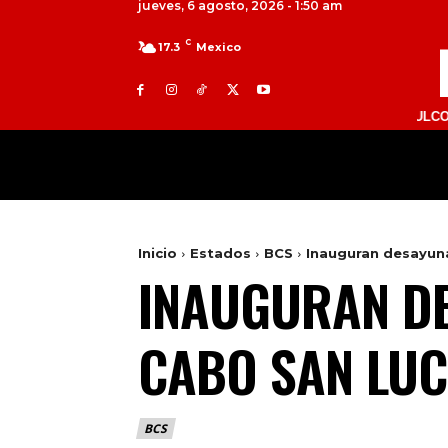
jueves, 6 agosto, 2026 - 1:50 am
C
17.3
Mexico
TOLUCA 98.9 FM | ATLACOMULCO 104.7 F
MILED
NACIONAL
INTERNACIONAL
Inicio
Estados
BCS
Inauguran desayun
INAUGURAN D
CABO SAN LU
BCS