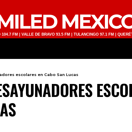
MILED MEXIC
M | VALLE DE BRAVO 93.5 FM | TULANCINGO 97.1 FM | QUERÉTARO 103
DEPORTES
TECNOLOGÍA
ESPECT
adores escolares en Cabo San Lucas
ESAYUNADORES ESCO
CAS