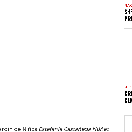
NAC
SH
PR
HI
CR
CE
Jardín de Niños
Estefanía Castañeda Núñez