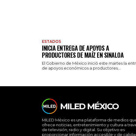
ESTADOS
INICIA ENTREGA DE APOYOS A
PRODUCTORES DE MAÍZ EN SINALOA
El Gobierno de México inició este martes la ent
de apoyos económicos a productores...
MILED MÉXICO
MILED México es una plataforma de medios qu
ofrece noticias, entretenimiento y cultura a trav
de televisión, radio y digital. Su objetivo es
proporcionar información accesible y de calida