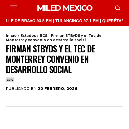
MILED MEXICO
 DE BRAVO 93.5 FM | TULANCINGO 97.1 FM | QUERÉTARO 103.1 F
Inicio
Estados
BCS
Firman STByDS y el Tec de
Monterrey convenio en desarrollo social
FIRMAN STBYDS Y EL TEC DE
MONTERREY CONVENIO EN
DESARROLLO SOCIAL
BCS
PUBLICADO EN
20 FEBRERO, 2026