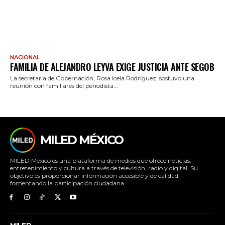
NACIONAL
FAMILIA DE ALEJANDRO LEYVA EXIGE JUSTICIA ANTE SEGOB
La secretaria de Gobernación, Rosa Icela Rodríguez, sostuvo una
reunión con familiares del periodista...
MILED MÉXICO
MILED México es una plataforma de medios que ofrece noticias,
entretenimiento y cultura a través de televisión, radio y digital. Su
objetivo es proporcionar información accesible y de calidad,
fomentando la participación ciudadana.
MILED