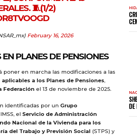
ALES. 🧵(1/2)
HI
CR
3OR8TVOOGD
CE
NSAR_mx)
February 16, 2026
EN PLANES DE PENSIONES
á poner en marcha las modificaciones a las
 aplicables a los Planes de Pensiones
,
la Federación
el 13 de noviembre de 2025.
NAC
SH
DE
on identificadas por un
Grupo
 IMSS, el
Servicio de Administración
ondo Nacional de la Vivienda para los
ría del Trabajo y Previsión Social
(STPS) y