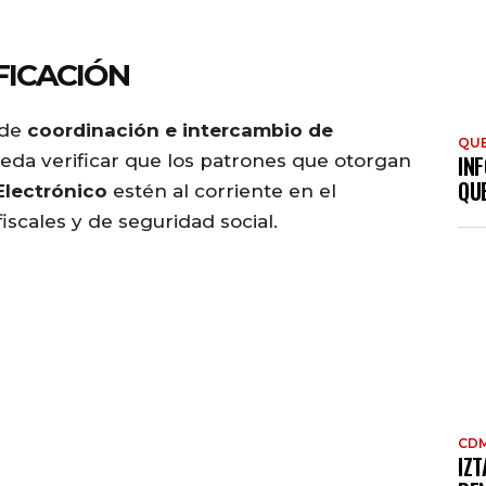
FICACIÓN
 de
coordinación e intercambio de
QU
eda verificar que los patrones que otorgan
INF
QU
Electrónico
estén al corriente en el
scales y de seguridad social.
CD
IZ