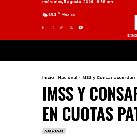
miércoles, 5 agosto, 2026 - 8:38 pm
C
26.2
Mexico
ACOMULCO 104.7 FM | VALLE DE BRAVO 93.5 FM | TULANCINGO 97.1 FM
MILED
NACIONAL
INTERNACIONAL
Inicio
Nacional
IMSS y Consar acuerdan 
IMSS Y CONSA
EN CUOTAS PA
NACIONAL