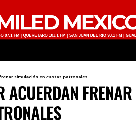
MILED MEXIC
 | QUERÉTARO 103.1 FM | SAN JUAN DEL RÍO 93.1 FM | GUADALAJARA 
DEPORTES
TECNOLOGÍA
ESPECT
frenar simulación en cuotas patronales
R ACUERDAN FRENAR
TRONALES