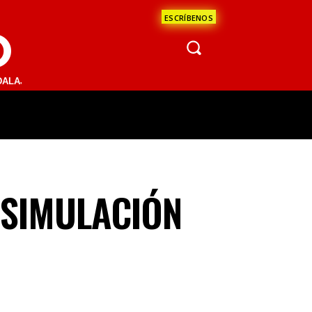
ESCRÍBENOS
O
1510 AM | LA PAZ 95.1 FM | LOS CABOS 91.5 FM | CDMX | PUERTO V
ÁCULOS
CIENCIA
ESTADOS
OPINI
 SIMULACIÓN