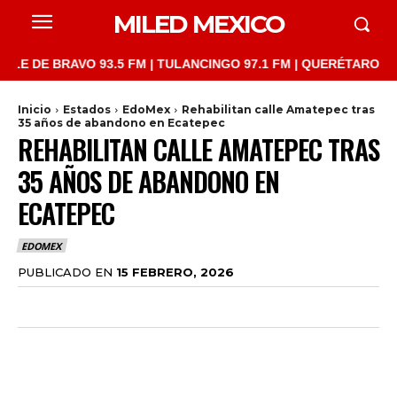
MILED MEXICO
E BRAVO 93.5 FM | TULANCINGO 97.1 FM | QUERÉTARO 103.1 FM 
Inicio
Estados
EdoMex
Rehabilitan calle Amatepec tras
35 años de abandono en Ecatepec
REHABILITAN CALLE AMATEPEC TRAS
35 AÑOS DE ABANDONO EN
ECATEPEC
EDOMEX
PUBLICADO EN
15 FEBRERO, 2026