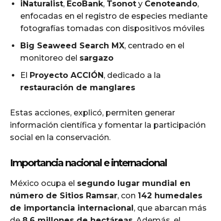
iNaturalist
,
EcoBank
,
Tsonot
y
Cenoteando
,
enfocadas en el registro de especies mediante
fotografías tomadas con dispositivos móviles
Big Seaweed Search MX
, centrado en el
monitoreo del
sargazo
El
Proyecto ACCIÓN
, dedicado a la
restauración de manglares
Estas acciones, explicó, permiten generar
información científica y fomentar la participación
social en la conservación.
Importancia nacional e internacional
México ocupa el
segundo lugar mundial en
número de Sitios Ramsar
, con
142 humedales
de importancia internacional
, que abarcan más
de
8.6 millones de hectáreas
. Además, el