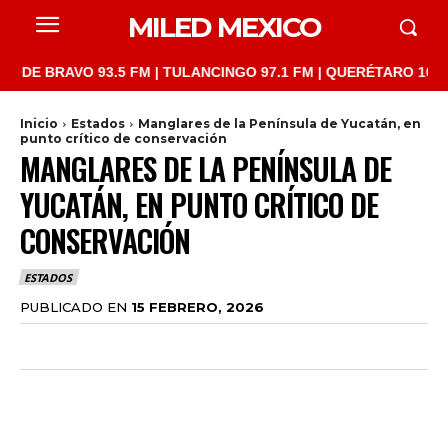
MILED MEXICO
RAVO 93.5 FM | TULANCINGO 97.1 FM | QUERÉTARO 103.1 FM | S
Inicio
Estados
Manglares de la Península de Yucatán, en
punto crítico de conservación
MANGLARES DE LA PENÍNSULA DE
YUCATÁN, EN PUNTO CRÍTICO DE
CONSERVACIÓN
ESTADOS
PUBLICADO EN
15 FEBRERO, 2026