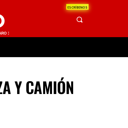
ESCRÍBENOS
O
 FM | SAN JUAN DEL RÍO 93.1 FM | GUADALAJARA 1510 AM | LA PAZ 
ÁCULOS
CIENCIA
ESTADOS
OPINI
ZA Y CAMIÓN