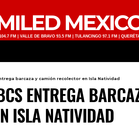
MILED MEXIC
| VALLE DE BRAVO 93.5 FM | TULANCINGO 97.1 FM | QUERÉTARO 103.1
DEPORTES
TECNOLOGÍA
ESPECT
trega barcaza y camión recolector en Isla Natividad
BCS ENTREGA BARCA
N ISLA NATIVIDAD