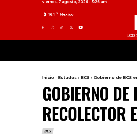
viernes, 7 agosto, 2026 - 3:26 am
C
16.1
Mexico
TOLUCA 98.9 FM | ATLACOMULCO 104.7 FM 
MILED
NACIONAL
INTERNACIONAL
Inicio
Estados
BCS
Gobierno de BCS en
GOBIERNO DE 
RECOLECTOR E
BCS