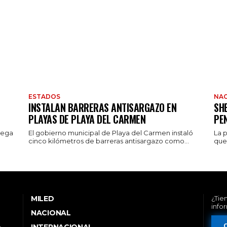
ESTADOS
NAC
INSTALAN BARRERAS ANTISARGAZO EN
SH
PLAYAS DE PLAYA DEL CARMEN
PE
rega
El gobierno municipal de Playa del Carmen instaló
La 
cinco kilómetros de barreras antisargazo como...
que 
MILED
¿Tie
info
NACIONAL