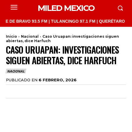
MILED MEXICO
 BRAVO 93.5 FM | TULANCINGO 97.1 FM | QUERÉTARO 103.1 FM |
Inicio
Nacional
Caso Uruapan: investigaciones siguen
abiertas, dice Harfuch
CASO URUAPAN: INVESTIGACIONES
SIGUEN ABIERTAS, DICE HARFUCH
NACIONAL
PUBLICADO EN
6 FEBRERO, 2026