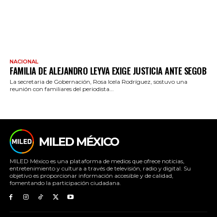
NACIONAL
FAMILIA DE ALEJANDRO LEYVA EXIGE JUSTICIA ANTE SEGOB
La secretaria de Gobernación, Rosa Icela Rodríguez, sostuvo una
reunión con familiares del periodista...
MILED MÉXICO
MILED México es una plataforma de medios que ofrece noticias,
entretenimiento y cultura a través de televisión, radio y digital. Su
objetivo es proporcionar información accesible y de calidad,
fomentando la participación ciudadana.