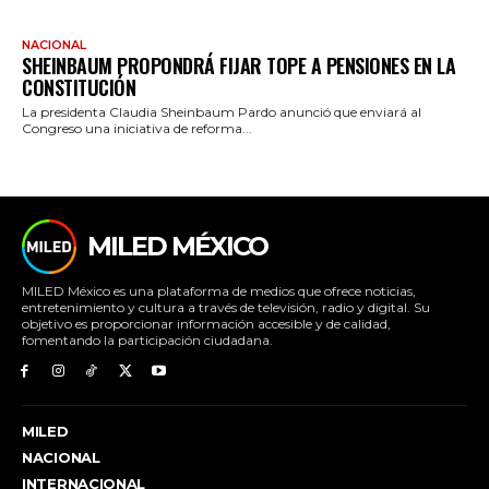
NACIONAL
SHEINBAUM PROPONDRÁ FIJAR TOPE A PENSIONES EN LA
CONSTITUCIÓN
La presidenta Claudia Sheinbaum Pardo anunció que enviará al
Congreso una iniciativa de reforma...
MILED MÉXICO
MILED México es una plataforma de medios que ofrece noticias,
entretenimiento y cultura a través de televisión, radio y digital. Su
objetivo es proporcionar información accesible y de calidad,
fomentando la participación ciudadana.
MILED
NACIONAL
INTERNACIONAL