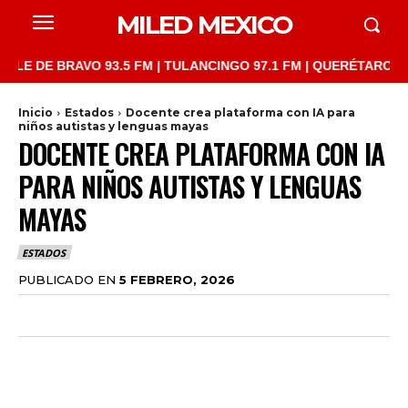
MILED MEXICO
DE BRAVO 93.5 FM | TULANCINGO 97.1 FM | QUERÉTARO 103.1 FM
Inicio
Estados
Docente crea plataforma con IA para
niños autistas y lenguas mayas
DOCENTE CREA PLATAFORMA CON IA
PARA NIÑOS AUTISTAS Y LENGUAS
MAYAS
ESTADOS
PUBLICADO EN
5 FEBRERO, 2026