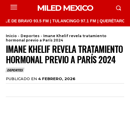
MILED MEXICO
E BRAVO 93.5 FM | TULANCINGO 97.1 FM | QUERÉTARO 103.1 FM 
Inicio
Deportes
Imane Khelif revela tratamiento
hormonal previo a París 2024
IMANE KHELIF REVELA TRATAMIENTO
HORMONAL PREVIO A PARÍS 2024
DEPORTES
PUBLICADO EN
4 FEBRERO, 2026