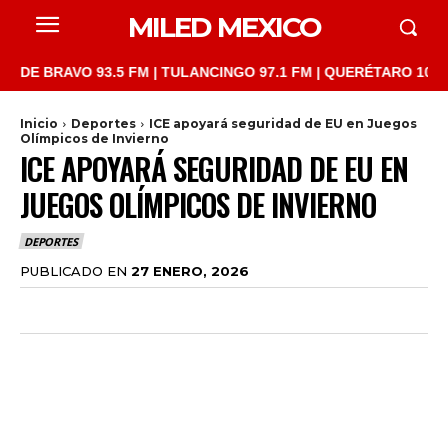
MILED MEXICO
AVO 93.5 FM | TULANCINGO 97.1 FM | QUERÉTARO 103.1 FM | SA
Inicio
Deportes
ICE apoyará seguridad de EU en Juegos
Olímpicos de Invierno
ICE APOYARÁ SEGURIDAD DE EU EN
JUEGOS OLÍMPICOS DE INVIERNO
DEPORTES
PUBLICADO EN
27 ENERO, 2026