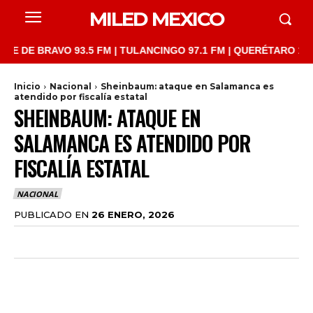
MILED MEXICO
 BRAVO 93.5 FM | TULANCINGO 97.1 FM | QUERÉTARO 103.1 FM |
Inicio
Nacional
Sheinbaum: ataque en Salamanca es
atendido por fiscalía estatal
SHEINBAUM: ATAQUE EN
SALAMANCA ES ATENDIDO POR
FISCALÍA ESTATAL
NACIONAL
PUBLICADO EN
26 ENERO, 2026