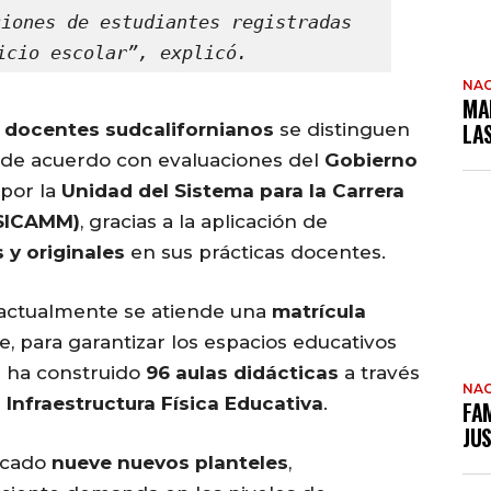
iones de estudiantes registradas 
icio escolar”, explicó.
NAC
MA
LA
s
docentes sudcalifornianos
se distinguen
 de acuerdo con evaluaciones del
Gobierno
 por la
Unidad del Sistema para la Carrera
USICAMM)
, gracias a la aplicación de
 y originales
en sus prácticas docentes.
actualmente se atiende una
matrícula
e, para garantizar los espacios educativos
o
ha construido
96 aulas didácticas
a través
NAC
a Infraestructura Física Educativa
.
FAM
JUS
ficado
nueve nuevos planteles
,