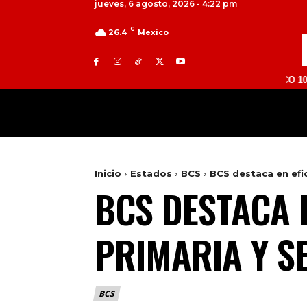
jueves, 6 agosto, 2026 - 4:22 pm
C
26.4
Mexico
TOLUCA 98.9 FM | ATLACOMULCO 104.7 FM |
MILED
NACIONAL
INTERNACIONAL
Inicio
Estados
BCS
BCS destaca en efic
BCS DESTACA E
PRIMARIA Y S
BCS