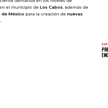
eciente demanda en los niveles de
en el municipio de
Los Cabos
, además de
 de México
para la creación de
nuevas
s
.
ES
PR
EN