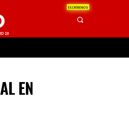
ESCRÍBENOS
O
FM | SAN JUAN DEL RÍO 93.1 FM | GUADALAJARA 1510 AM | LA PAZ 95
ÁCULOS
CIENCIA
ESTADOS
OPINI
AL EN