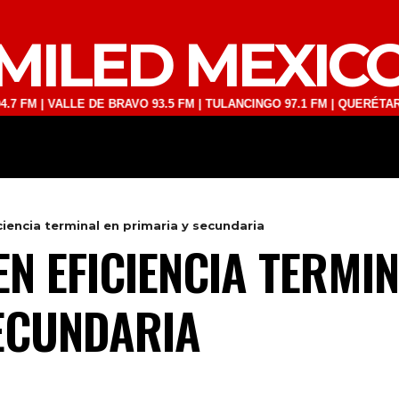
MILED MEXIC
 VALLE DE BRAVO 93.5 FM | TULANCINGO 97.1 FM | QUERÉTARO 103.1 
DEPORTES
TECNOLOGÍA
ESPECT
iencia terminal en primaria y secundaria
N EFICIENCIA TERMIN
ECUNDARIA