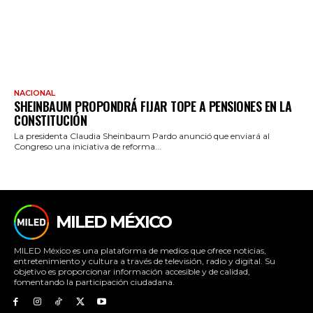
NACIONAL
SHEINBAUM PROPONDRÁ FIJAR TOPE A PENSIONES EN LA
CONSTITUCIÓN
La presidenta Claudia Sheinbaum Pardo anunció que enviará al
Congreso una iniciativa de reforma...
MILED MÉXICO
MILED México es una plataforma de medios que ofrece noticias,
entretenimiento y cultura a través de televisión, radio y digital. Su
objetivo es proporcionar información accesible y de calidad,
fomentando la participación ciudadana.