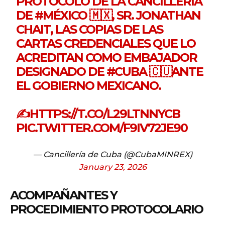
PROTOCOLO DE LA CANCILLERÍA
DE
#MÉXICO
🇲🇽, SR. JONATHAN
CHAIT, LAS COPIAS DE LAS
CARTAS CREDENCIALES QUE LO
ACREDITAN COMO EMBAJADOR
DESIGNADO DE
#CUBA
🇨🇺ANTE
EL GOBIERNO MEXICANO.
✍️
HTTPS://T.CO/L29LTNNYCB
PIC.TWITTER.COM/F9IV72JE90
— Cancillería de Cuba (@CubaMINREX)
January 23, 2026
ACOMPAÑANTES Y
PROCEDIMIENTO PROTOCOLARIO