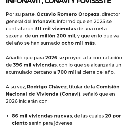
INFONAVIT, CONAVI Y FOVISSSTE
Por su parte,
Octavio Romero Oropeza
, director
general del
Infonavit
, informó que en 2025 se
contrataron
311 mil viviendas
de una meta
sexenal de
un millón 200 mil
, y que en lo que va
del año se han sumado
ocho mil más
.
Añadió que para
2026
se proyecta la contratación
de
396 mil viviendas
, con lo que se alcanzaría un
acumulado cercano a
700 mil
al cierre del año.
A su vez,
Rodrigo Chávez
, titular de la
Comisión
Nacional de Vivienda (Conavi)
, señaló que en
2026 iniciarán con:
86 mil viviendas nuevas
, de las cuales
20 por
ciento
serán para jóvenes