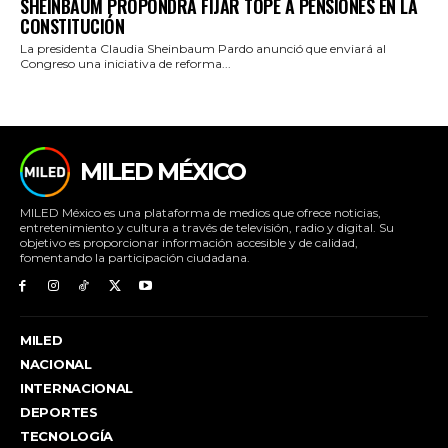
SHEINBAUM PROPONDRÁ FIJAR TOPE A PENSIONES EN LA
CONSTITUCIÓN
La presidenta Claudia Sheinbaum Pardo anunció que enviará al
Congreso una iniciativa de reforma...
MILED MÉXICO
MILED México es una plataforma de medios que ofrece noticias,
entretenimiento y cultura a través de televisión, radio y digital. Su
objetivo es proporcionar información accesible y de calidad,
fomentando la participación ciudadana.
MILED
NACIONAL
INTERNACIONAL
DEPORTES
TECNOLOGÍA