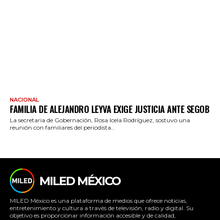
NACIONAL
FAMILIA DE ALEJANDRO LEYVA EXIGE JUSTICIA ANTE SEGOB
La secretaria de Gobernación, Rosa Icela Rodríguez, sostuvo una
reunión con familiares del periodista...
MILED MÉXICO
MILED México es una plataforma de medios que ofrece noticias,
entretenimiento y cultura a través de televisión, radio y digital. Su
objetivo es proporcionar información accesible y de calidad,