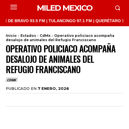
MILED MEXICO
BRAVO 93.5 FM | TULANCINGO 97.1 FM | QUERÉTARO 103.1 FM | 
Inicio
Estados
CdMx
Operativo policiaco acompaña
desalojo de animales del Refugio Franciscano
OPERATIVO POLICIACO ACOMPAÑA
DESALOJO DE ANIMALES DEL
REFUGIO FRANCISCANO
CDMX
PUBLICADO EN
7 ENERO, 2026