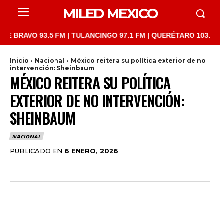
MILED MEXICO
AVO 93.5 FM | TULANCINGO 97.1 FM | QUERÉTARO 103.1 FM | SAN
Inicio
Nacional
México reitera su política exterior de no
intervención: Sheinbaum
MÉXICO REITERA SU POLÍTICA
EXTERIOR DE NO INTERVENCIÓN:
SHEINBAUM
NACIONAL
PUBLICADO EN
6 ENERO, 2026