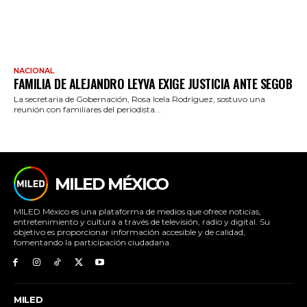
NACIONAL
FAMILIA DE ALEJANDRO LEYVA EXIGE JUSTICIA ANTE SEGOB
La secretaria de Gobernación, Rosa Icela Rodríguez, sostuvo una
reunión con familiares del periodista...
MILED MÉXICO
MILED México es una plataforma de medios que ofrece noticias,
entretenimiento y cultura a través de televisión, radio y digital. Su
objetivo es proporcionar información accesible y de calidad,
fomentando la participación ciudadana.
MILED