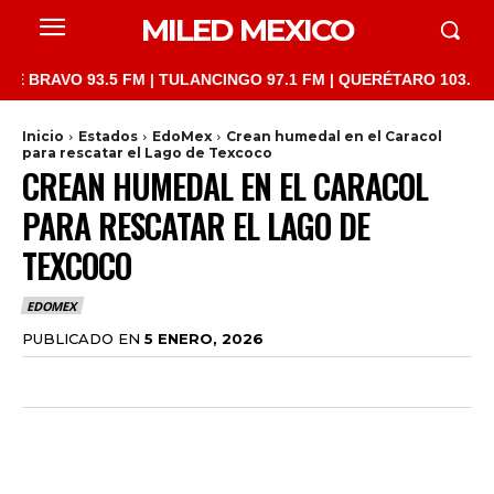
MILED MEXICO
O 93.5 FM | TULANCINGO 97.1 FM | QUERÉTARO 103.1 FM | SAN 
Inicio
Estados
EdoMex
Crean humedal en el Caracol
para rescatar el Lago de Texcoco
CREAN HUMEDAL EN EL CARACOL
PARA RESCATAR EL LAGO DE
TEXCOCO
EDOMEX
PUBLICADO EN
5 ENERO, 2026