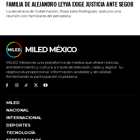
FAMILIA DE ALEJANDRO LEYVA EXIGE JUSTICIA ANTE SEGOB
La secretaria de Gobernación, Rosa Icela Rodríguez, sostuvo una
reunión con familiares del periodista...
MILED MÉXICO
MILED México es una plataforma de medios que ofrece noticias,
entretenimiento y cultura a través de televisión, radio y digital. Su
objetivo es proporcionar información accesible y de calidad,
fomentando la participación ciudadana.
MILED
NACIONAL
INTERNACIONAL
DEPORTES
TECNOLOGÍA
ESPECTÁCULOS