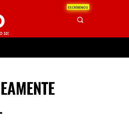
ESCRÍBENOS
O
M | SAN JUAN DEL RÍO 93.1 FM | GUADALAJARA 1510 AM | LA PAZ 95.
ÁCULOS
CIENCIA
ESTADOS
OPINI
NEAMENTE
L