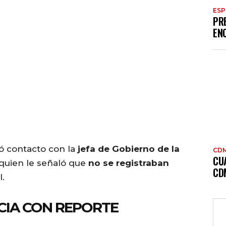
ES
PR
EN
ó contacto con la
jefa de Gobierno de la
CD
CU
 quien le señaló que
no se registraban
CD
l.
IA CON REPORTE