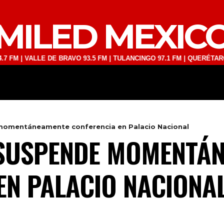
MILED MEXIC
VALLE DE BRAVO 93.5 FM | TULANCINGO 97.1 FM | QUERÉTARO 103.1 F
DEPORTES
TECNOLOGÍA
ESPECT
momentáneamente conferencia en Palacio Nacional
 SUSPENDE MOMENTÁ
EN PALACIO NACIONA