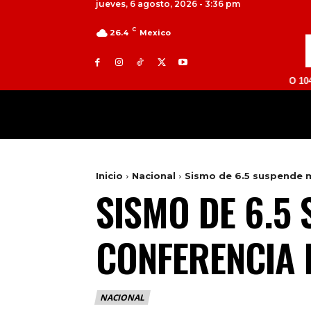
jueves, 6 agosto, 2026 - 3:36 pm
C
26.4
Mexico
TOLUCA 98.9 FM | ATLACOMULCO 104.7 FM | 
MILED
NACIONAL
INTERNACIONAL
Inicio
Nacional
Sismo de 6.5 suspende 
SISMO DE 6.5
CONFERENCIA 
NACIONAL