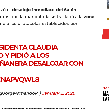
izó el
desalojo inmediato del Salón
tras que la mandataria se trasladó a la
zona
e a los protocolos establecidos por
ESIDENTA CLAUDIA
 Y PIDIÓ A LOS
MAÑANERA DESALOJAR CON
5CNAPVQWL8
NAC
MA
(@JorgeArmandoR_)
January 2, 2026
LA