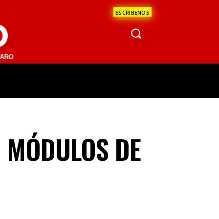
ESCRÍBENOS
O
1 FM | SAN JUAN DEL RÍO 93.1 FM | GUADALAJARA 1510 AM | LA PAZ
ÁCULOS
CIENCIA
ESTADOS
OPINI
O MÓDULOS DE