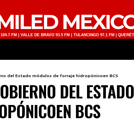
MILED MEXIC
 | VALLE DE BRAVO 93.5 FM | TULANCINGO 97.1 FM | QUERÉTARO 103.
DEPORTES
TECNOLOGÍA
ESPECT
no del Estado módulos de forraje hidropónicoen BCS
OBIERNO DEL ESTAD
ROPÓNICOEN BCS