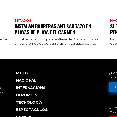
ESTADOS
NAC
INSTALAN BARRERAS ANTISARGAZO EN
SH
PLAYAS DE PLAYA DEL CARMEN
PE
rega
El gobierno municipal de Playa del Carmen instaló
La 
cinco kilómetros de barreras antisargazo como...
que 
MILED
¿Tie
info
NACIONAL
INTERNACIONAL
e
és
DEPORTES
d,
TECNOLOGÍA
¿Int
ESPECTÁCULOS
¡Hab