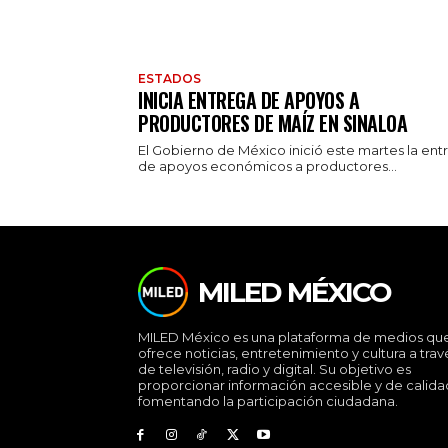
ESTADOS
INICIA ENTREGA DE APOYOS A
PRODUCTORES DE MAÍZ EN SINALOA
El Gobierno de México inició este martes la ent
de apoyos económicos a productores...
MILED MÉXICO
MILED México es una plataforma de medios qu
ofrece noticias, entretenimiento y cultura a trav
de televisión, radio y digital. Su objetivo es
proporcionar información accesible y de calida
fomentando la participación ciudadana.