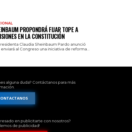
IONAL
EINBAUM PROPONDRÁ FIJAR TOPE A
NSIONES EN LA CONSTITUCIÓN
presidenta Claudia Sheinbaum Pardo anunció
enviará al Congreso una iniciativa de reforma...
nes alguna duda? Contáctanos para más
rmación.
CONTACTANOS
eresado en publicitarte con nosotros?
lemos de publicidad!