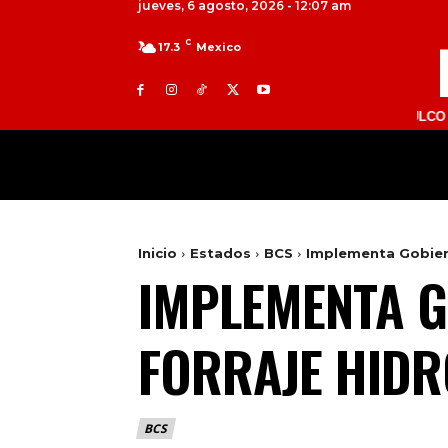
jueves, 6 agosto, 2026 - 12:07 am
C
17.3
Mexico
TOLUCA 98.9 FM | ATLACOMULCO 104.7 FM
MILED
NACIONAL
INTERNACIONAL
Inicio
Estados
BCS
Implementa Gobier
IMPLEMENTA G
FORRAJE HID
BCS