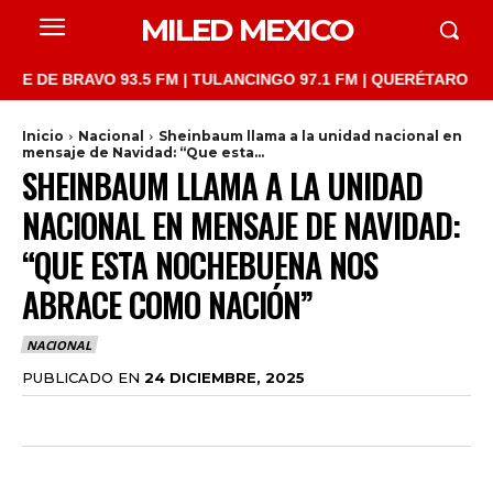
MILED MEXICO
 BRAVO 93.5 FM | TULANCINGO 97.1 FM | QUERÉTARO 103.1 FM |
Inicio
Nacional
Sheinbaum llama a la unidad nacional en
mensaje de Navidad: “Que esta...
SHEINBAUM LLAMA A LA UNIDAD
NACIONAL EN MENSAJE DE NAVIDAD:
“QUE ESTA NOCHEBUENA NOS
ABRACE COMO NACIÓN”
NACIONAL
PUBLICADO EN
24 DICIEMBRE, 2025