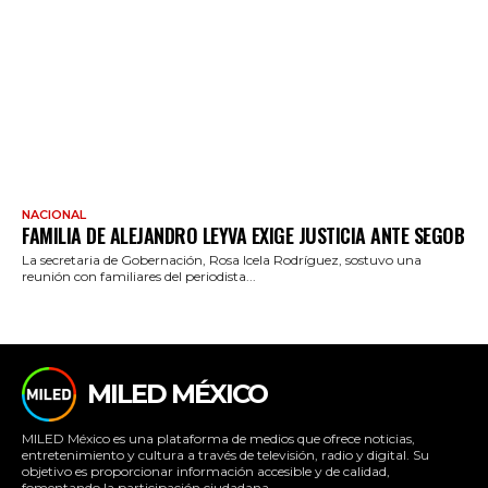
NACIONAL
FAMILIA DE ALEJANDRO LEYVA EXIGE JUSTICIA ANTE SEGOB
La secretaria de Gobernación, Rosa Icela Rodríguez, sostuvo una
reunión con familiares del periodista...
MILED MÉXICO
MILED México es una plataforma de medios que ofrece noticias,
entretenimiento y cultura a través de televisión, radio y digital. Su
objetivo es proporcionar información accesible y de calidad,
fomentando la participación ciudadana.