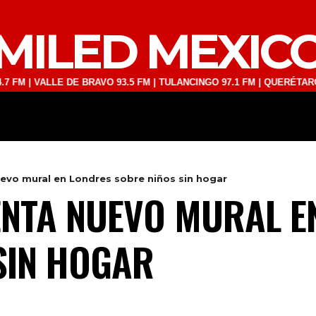
MILED MEXIC
ALLE DE BRAVO 93.5 FM | TULANCINGO 97.1 FM | QUERÉTARO 103.1 FM
DEPORTES
TECNOLOGÍA
ESPECT
evo mural en Londres sobre niños sin hogar
NTA NUEVO MURAL E
SIN HOGAR