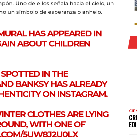
ón. Uno de ellos señala hacia el cielo, un
mo un símbolo de esperanza o anhelo.
MURAL HAS APPEARED IN
AIN ABOUT CHILDREN
SPOTTED IN THE
AND BANKSY HAS ALREADY
HENTICITY ON INSTAGRAM.
CIE
INTER CLOTHES ARE LYING
CR
ROUND, WITH ONE OF
EDI
R.COM/5UW8J2U0LX