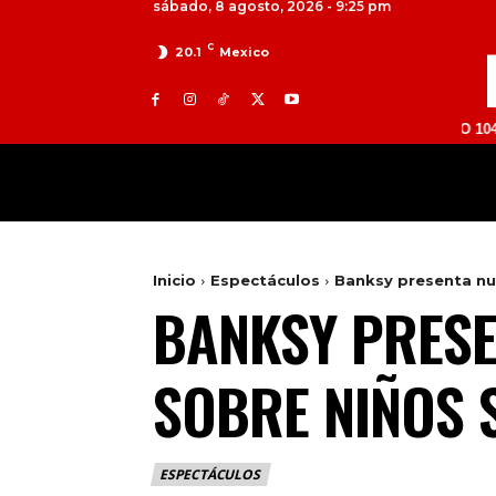
sábado, 8 agosto, 2026 - 9:25 pm
C
20.1
Mexico
TOLUCA 98.9 FM | ATLACOMULCO 104.7 FM | V
MILED
NACIONAL
INTERNACIONAL
Inicio
Espectáculos
Banksy presenta nu
BANKSY PRESE
SOBRE NIÑOS 
ESPECTÁCULOS