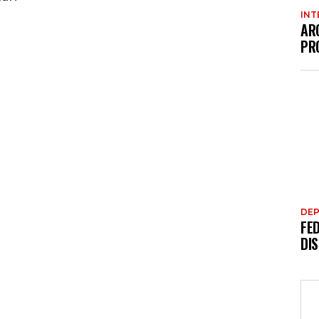
INT
AR
PR
DE
FE
DI