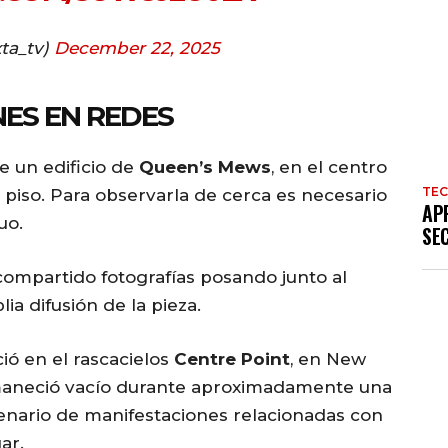
ta_tv)
December 22, 2025
NES EN REDES
e un edificio de
Queen’s Mews
, en el centro
TE
 piso. Para observarla de cerca es necesario
AP
uo.
SE
compartido fotografías posando junto al
a difusión de la pieza.
ó en el rascacielos
Centre Point
, en New
rmaneció vacío durante aproximadamente una
enario de manifestaciones relacionadas con
ar.