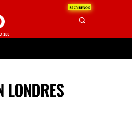
ESCRÍBENOS
O
 | SAN JUAN DEL RÍO 93.1 FM | GUADALAJARA 1510 AM | LA PAZ 95.1
ÁCULOS
CIENCIA
ESTADOS
OPINI
N LONDRES