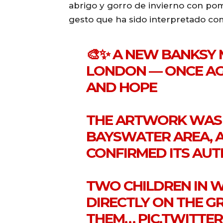
abrigo y gorro de invierno con pomp
gesto que ha sido interpretado co
🎨✨ A NEW BANKSY 
LONDON — ONCE AG
AND HOPE
THE ARTWORK WAS 
BAYSWATER AREA, 
CONFIRMED ITS AUT
TWO CHILDREN IN W
DIRECTLY ON THE G
THEM…
PIC.TWITTE