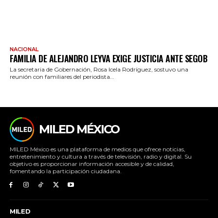
NACIONAL
FAMILIA DE ALEJANDRO LEYVA EXIGE JUSTICIA ANTE SEGOB
La secretaria de Gobernación, Rosa Icela Rodríguez, sostuvo una
reunión con familiares del periodista...
MILED MÉXICO
MILED México es una plataforma de medios que ofrece noticias,
entretenimiento y cultura a través de televisión, radio y digital. Su
objetivo es proporcionar información accesible y de calidad,
fomentando la participación ciudadana.
MILED