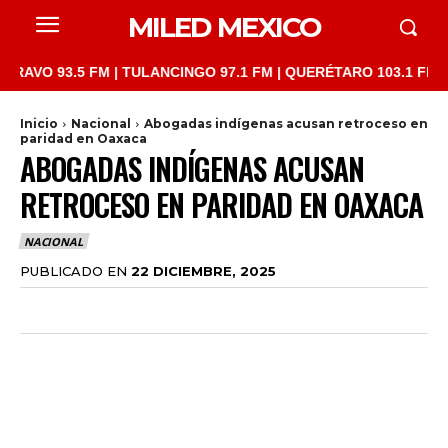
MILED MEXICO
93.5 FM | TULANCINGO 97.1 FM | QUERÉTARO 103.1 FM | SAN JU
Inicio
Nacional
Abogadas indígenas acusan retroceso en
paridad en Oaxaca
ABOGADAS INDÍGENAS ACUSAN
RETROCESO EN PARIDAD EN OAXACA
NACIONAL
PUBLICADO EN
22 DICIEMBRE, 2025