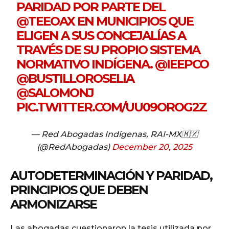
PARIDAD POR PARTE DEL
@TEEOAX
EN MUNICIPIOS QUE
ELIGEN A SUS CONCEJALÍAS A
TRAVÉS DE SU PROPIO SISTEMA
NORMATIVO INDÍGENA.
@IEEPCO
@BUSTILLOROSELIA
@SALOMONJ
PIC.TWITTER.COM/UU09OROG2Z
— Red Abogadas Indígenas, RAI-MX🇲🇽
(@RedAbogadas)
December 20, 2025
AUTODETERMINACIÓN Y PARIDAD,
PRINCIPIOS QUE DEBEN
ARMONIZARSE
Las abogadas cuestionaron la tesis utilizada por