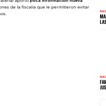
material aportó
poca información nueva
ones de la fiscalía que le permitieron evitar
NAC
os.
MA
LA
NAC
FAM
JUS