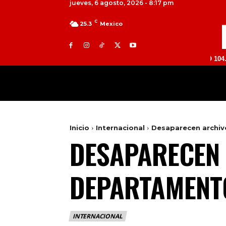
jueves, 6 agosto, 2026 - 8:17 pm
C
25.3
Mexico
TOLUCA 98.9 FM | ATLACOMULCO 104.7 FM | 
MILED
NACIONAL
INTERNACIONAL
Inicio
Internacional
Desaparecen archiv
DESAPARECEN 
DEPARTAMENTO
INTERNACIONAL