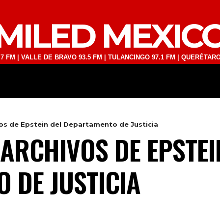
MILED MEXIC
VALLE DE BRAVO 93.5 FM | TULANCINGO 97.1 FM | QUERÉTARO 103.1 F
DEPORTES
TECNOLOGÍA
ESPECT
os de Epstein del Departamento de Justicia
ARCHIVOS DE EPSTEI
 DE JUSTICIA