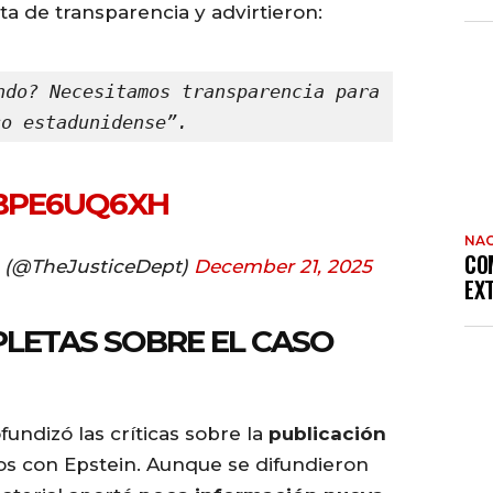
ta de transparencia y advirtieron:
ndo? Necesitamos transparencia para 
co estadunidense”.
ZBPE6UQ6XH
NAC
CO
e (@TheJusticeDept)
December 21, 2025
EX
LETAS SOBRE EL CASO
fundizó las críticas sobre la
publicación
s con Epstein. Aunque se difundieron