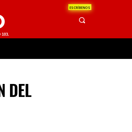
ESCRÍBENOS
O
M | SAN JUAN DEL RÍO 93.1 FM | GUADALAJARA 1510 AM | LA PAZ 95.
ÁCULOS
CIENCIA
ESTADOS
OPINI
N DEL