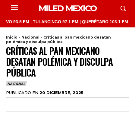
MILED MEXICO
5 FM | TULANCINGO 97.1 FM | QUERÉTARO 103.1 FM | SAN JUAN 
Inicio
Nacional
Críticas al pan mexicano desatan
polémica y disculpa pública
CRÍTICAS AL PAN MEXICANO
DESATAN POLÉMICA Y DISCULPA
PÚBLICA
NACIONAL
PUBLICADO EN
20 DICIEMBRE, 2025