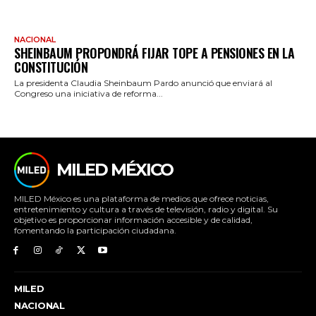
NACIONAL
SHEINBAUM PROPONDRÁ FIJAR TOPE A PENSIONES EN LA
CONSTITUCIÓN
La presidenta Claudia Sheinbaum Pardo anunció que enviará al
Congreso una iniciativa de reforma...
MILED MÉXICO
MILED México es una plataforma de medios que ofrece noticias,
entretenimiento y cultura a través de televisión, radio y digital. Su
objetivo es proporcionar información accesible y de calidad,
fomentando la participación ciudadana.
MILED
NACIONAL