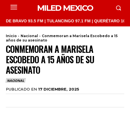
MILED MEXICO
RAVO 93.5 FM | TULANCINGO 97.1 FM | QUERÉTARO 103.1 FM | S
Inicio
Nacional
Conmemoran a Marisela Escobedo a 15
años de su asesinato
CONMEMORAN A MARISELA
ESCOBEDO A 15 AÑOS DE SU
ASESINATO
NACIONAL
PUBLICADO EN
17 DICIEMBRE, 2025