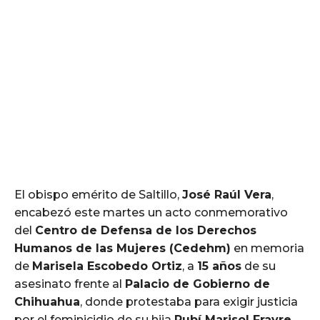
El obispo emérito de Saltillo,
José Raúl Vera
,
encabezó este martes un acto conmemorativo
del
Centro de Defensa de los Derechos
Humanos de las Mujeres (Cedehm)
en memoria
de
Marisela Escobedo Ortiz
, a
15 años
de su
asesinato frente al
Palacio de Gobierno de
Chihuahua
, donde protestaba para exigir justicia
por el feminicidio de su hija
Rubí Marisol Frayre