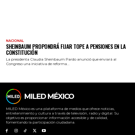
NACIONAL
SHEINBAUM PROPONDRÁ FIJAR TOPE A PENSIONES EN LA
CONSTITUCIÓN
La presidenta Claudia Sheinbaum Pardo anunció que enviará al
Congreso una iniciativa de reforma...
MILED MÉXICO
MILED México es una plataforma de medios que ofrece noticias,
entretenimiento y cultura a través de televisión, radio y digital. Su
objetivo es proporcionar información accesible y de calidad,
fomentando la participación ciudadana.