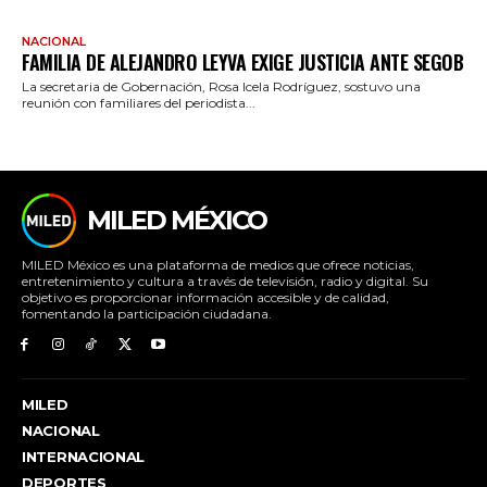
NACIONAL
FAMILIA DE ALEJANDRO LEYVA EXIGE JUSTICIA ANTE SEGOB
La secretaria de Gobernación, Rosa Icela Rodríguez, sostuvo una
reunión con familiares del periodista...
MILED MÉXICO
MILED México es una plataforma de medios que ofrece noticias,
entretenimiento y cultura a través de televisión, radio y digital. Su
objetivo es proporcionar información accesible y de calidad,
fomentando la participación ciudadana.
MILED
NACIONAL
INTERNACIONAL
DEPORTES