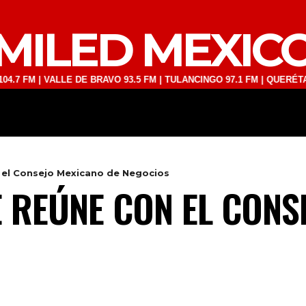
MILED MEXIC
| VALLE DE BRAVO 93.5 FM | TULANCINGO 97.1 FM | QUERÉTARO 103.1
DEPORTES
TECNOLOGÍA
ESPECT
 el Consejo Mexicano de Negocios
 REÚNE CON EL CONS