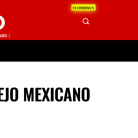
ESCRÍBENOS
O
 FM | SAN JUAN DEL RÍO 93.1 FM | GUADALAJARA 1510 AM | LA PAZ 9
ÁCULOS
CIENCIA
ESTADOS
OPINI
EJO MEXICANO