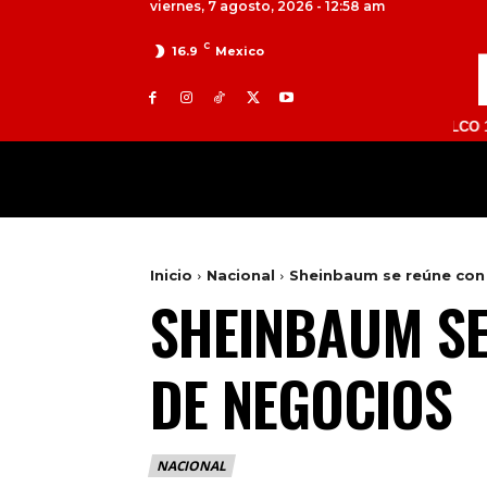
viernes, 7 agosto, 2026 - 12:58 am
C
16.9
Mexico
TOLUCA 98.9 FM | ATLACOMULCO 104.7 FM 
MILED
NACIONAL
INTERNACIONAL
Inicio
Nacional
Sheinbaum se reúne con
SHEINBAUM SE
DE NEGOCIOS
NACIONAL