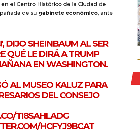
, en el Centro Histórico de la Ciudad de
ompañada de su
gabinete económico
, ante
O!', DIJO SHEINBAUM AL SER
 QUÉ LE DIRÁ A TRUMP
 MAÑANA EN WASHINGTON.
GÓ AL MUSEO KALUZ PARA
RESARIOS DEL CONSEJO
T.CO/TI8SAHLADG
TTER.COM/HCFYJ9BCAT