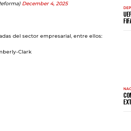
eforma)
December 4, 2025
DE
UE
FIF
das del sector empresarial, entre ellos:
imberly-Clark
NAC
CO
EX