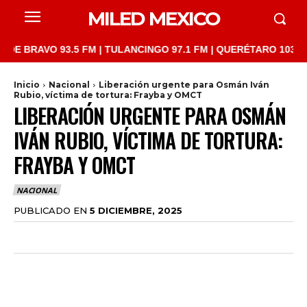
MILED MEXICO
RAVO 93.5 FM | TULANCINGO 97.1 FM | QUERÉTARO 103.1 FM | S
Inicio
Nacional
Liberación urgente para Osmán Iván
Rubio, víctima de tortura: Frayba y OMCT
LIBERACIÓN URGENTE PARA OSMÁN
IVÁN RUBIO, VÍCTIMA DE TORTURA:
FRAYBA Y OMCT
NACIONAL
PUBLICADO EN
5 DICIEMBRE, 2025