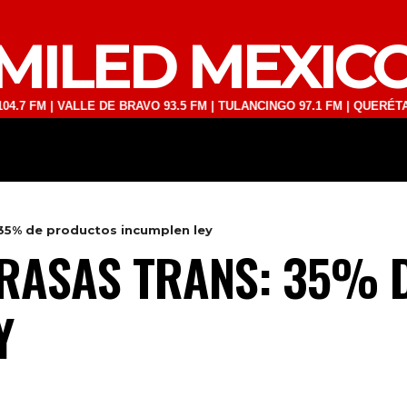
MILED MEXIC
| VALLE DE BRAVO 93.5 FM | TULANCINGO 97.1 FM | QUERÉTARO 103.1
DEPORTES
TECNOLOGÍA
ESPECT
 35% de productos incumplen ley
GRASAS TRANS: 35% 
Y