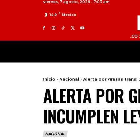
viernes, 7 agosto, 2026 - 7:03 am
C
14.9
Mexico
TOLUCA 98.9 FM | ATLACOMULCO 104.7 FM 
MILED
NACIONAL
INTERNACIONAL
Inicio
Nacional
Alerta por grasas trans:
ALERTA POR 
INCUMPLEN LE
NACIONAL