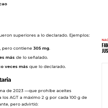
acao
fueron superiores a lo declarado. Ejemplos:
NAC
FAM
, pero contiene
305 mg
.
JUS
ces más
de lo señalado.
co veces más
que lo declarado.
taria
rma de 2023 —que prohíbe aceites
a los AGT a máximo 2 g por cada 100 g de
te, pero advirtió: