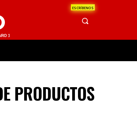
ESCRÍBENOS
O
 FM | SAN JUAN DEL RÍO 93.1 FM | GUADALAJARA 1510 AM | LA PAZ 9
ÁCULOS
CIENCIA
ESTADOS
OPINI
DE PRODUCTOS