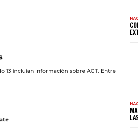
NAC
CO
EX
s
olo 13 incluían información sobre AGT. Entre
NAC
MA
LA
ate